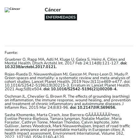
Cáncer
ENFERMEDADES
Fuente:
Gruebner O, Rapp MA, Adli M, Kluge U, Galea S, Heinz A. Cities and
Mental Health. Dtsch Arztebl Int. 2017 Feb 24;114(8):121-127.
doi:
10.3238/arztebl.2017.0121.
Rojas-Rueda D, Nieuwenhuijsen MJ, Gascon M, Perez-Leon D, Mudu P.
Green spaces and mortality: a systematic review and meta-analysis of
cohort studies. Lancet Planet Health. 2019 Nov;3(11):e469-e477. doi:
10.1016/S2542-5196(19)30215-3. Erratum in: Lancet Planet Health.
2021 Aug;5(8):e504.
doi: 10.1016/S2542-5196(21)00208-4.
Oschman JL, Chevalier G, Brown R. The effects of grounding (earthing)
on inflammation, the immune response, wound healing, and prevention
and treatment of chronic inflammatory and autoimmune diseases. J
Inflamm Res. 2015 Mar 24;8:83-96.
doi: 10.2147/JIR.S69656.
Sasha Khomenko, Marta Cirach, Jose Barrera-GÃÂÃÂÃÂÃÂ³mez,
Evelise Pereira-Barboza, Tamara Iungman, Natalie Mueller, Maria
Foraster, Cathryn Tonne, Meelan Thondoo, Calvin Jephcote, John
Gulliver, James Woodcock, Mark Nieuwenhuijsen, Impact of road traffic
noise on annoyance and preventable mortality in European cities: A
health impact assessment, Environment International, Volume 162,
2022, 107160, ISSN 0160-4120,