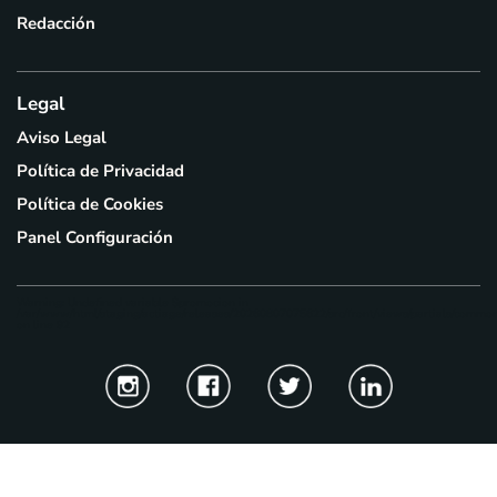
Redacción
Legal
Aviso Legal
Política de Privacidad
Política de Cookies
Panel Configuración
Warning
: Undefined variable $promocion in
/var/www/html/staging/actiage/releases/20260807075622/src/front/views/partials/common
on line
92