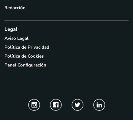
Redacción
Legal
Aviso Legal
Política de Privacidad
Política de Cookies
Panel Configuración
Warning
: Undefined variable $promocion in
/var/www/html/staging/actiage/releases/20260807012933/src/front/views/partials/common
on line
92