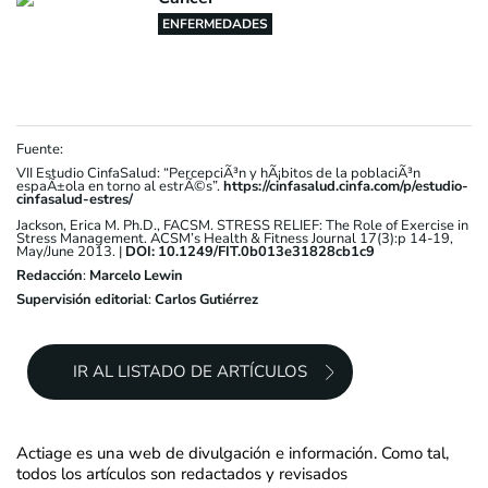
ENFERMEDADES
Fuente:
VII Estudio CinfaSalud: “PercepciÃ³n y hÃ¡bitos de la poblaciÃ³n
espaÃ±ola en torno al estrÃ©s”.
https://cinfasalud.cinfa.com/p/estudio-
cinfasalud-estres/
Jackson, Erica M. Ph.D., FACSM. STRESS RELIEF: The Role of Exercise in
Stress Management. ACSM’s Health & Fitness Journal 17(3):p 14-19,
May/June 2013. |
DOI: 10.1249/FIT.0b013e31828cb1c9
Redacción
:
Marcelo Lewin
Supervisión editorial
:
Carlos Gutiérrez
IR AL LISTADO DE ARTÍCULOS
Actiage es una web de divulgación e información. Como tal,
todos los artículos son redactados y revisados