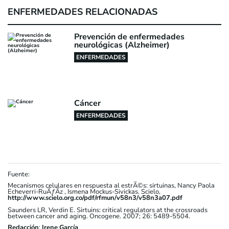
ENFERMEDADES RELACIONADAS
Prevención de enfermedades
neurológicas (Alzheimer)
ENFERMEDADES
Cáncer
ENFERMEDADES
Fuente:
Mecanismos celulares en respuesta al estrÃ©s: sirtuinas, Nancy Paola
Echeverri-RuÃƒÃ­z , Ismena Mockus-Sivickas. Scielo,
http://www.scielo.org.co/pdf/rfmun/v58n3/v58n3a07.pdf
Saunders LR, Verdin E. Sirtuins: critical regulators at the crossroads
between cancer and aging. Oncogene. 2007; 26: 5489-5504.
Redacción
:
Irene García