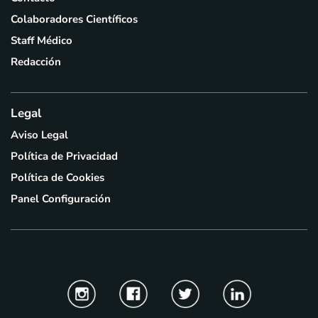
Colaboradores Científicos
Staff Médico
Redacción
Legal
Aviso Legal
Política de Privacidad
Política de Cookies
Panel Configuración
Warning
: Undefined variable $promocion in
/var/www/html/staging/actiage/releases/20260807022155/src/front/views/partials/common
on line
92