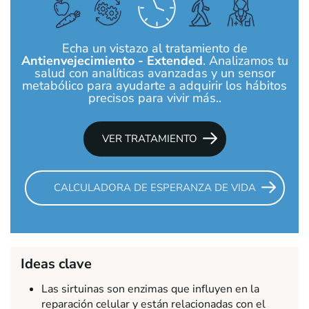
Echa un vistazo al tratamiento de
Antienvejecimiento - Extended
. Analizamos tu
salud con analíticas avanzadas y un sensor
metabólico para ayudarte a adquirir los hábitos
precisos para vivir más..
VER TRATAMIENTO
CALCULADORA DE ESPERANZA DE VIDA
Ideas clave
Las sirtuinas son enzimas que influyen en la
reparación celular y están relacionadas con el