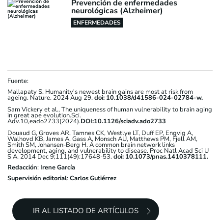
Prevención de enfermedades
neurológicas (Alzheimer)
ENFERMEDADES
Fuente:
Mallapaty S. Humanity's newest brain gains are most at risk from
ageing. Nature. 2024 Aug 29.
doi: 10.1038/d41586-024-02784-w.
Sam Vickery et al., The uniqueness of human vulnerability to brain aging
in great ape evolution.Sci.
Adv.10,eado2733(2024).
DOI:10.1126/sciadv.ado2733
Douaud G, Groves AR, Tamnes CK, Westlye LT, Duff EP, Engvig A,
Walhovd KB, James A, Gass A, Monsch AU, Matthews PM, Fjell AM,
Smith SM, Johansen-Berg H. A common brain network links
development, aging, and vulnerability to disease. Proc Natl Acad Sci U
S A. 2014 Dec 9;111(49):17648-53.
doi: 10.1073/pnas.1410378111.
Redacción
:
Irene García
Supervisión editorial
:
Carlos Gutiérrez
IR AL LISTADO DE ARTÍCULOS