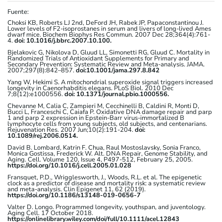
Fuente:
Choksi KB, Roberts LJ 2nd, DeFord JH, Rabek JP, Papaconstantinou J.
Lower levels of F2-isoprostanes in serum and livers of long-lived Ames
dwarf mice. Biochem Biophys Res Commun. 2007 Dec 28;364(4):761-
4.
doi: 10.1016/j.bbrc.2007.10.100.
Bjelakovic G, Nikolova D, Gluud LL, Simonetti RG, Gluud C. Mortality in
Randomized Trials of Antioxidant Supplements for Primary and
Secondary Prevention: Systematic Review and Meta-analysis. JAMA.
2007;297(8):842–857.
doi:10.1001/jama.297.8.842
Yang W, Hekimi S. A mitochondrial superoxide signal triggers increased
longevity in Caenorhabditis elegans. PLoS Biol. 2010 Dec
7;8(12):e1000556.
doi: 10.1371/journal.pbio.1000556.
Chevanne M, Calia C, Zampieri M, Cecchinelli B, Caldini R, Monti D,
Bucci L, Franceschi C, Caiafa P. Oxidative DNA damage repair and parp
1 and parp 2 expression in Epstein-Barr virus-immortalized B
lymphocyte cells from young subjects, old subjects, and centenarians.
Rejuvenation Res. 2007 Jun;10(2):191-204.
doi:
10.1089/rej.2006.0514.
David B. Lombard, Katrin F. Chua, Raul Mostoslavsky, Sonia Franco,
Monica Gostissa, Frederick W. Alt. DNA Repair, Genome Stability, and
Aging. Cell. Volume 120, Issue 4, P497-512, February 25, 2005.
https://doi.org/10.1016/j.cell.2005.01.028
Fransquet, P.D., Wrigglesworth, J., Woods, R.L. et al. The epigenetic
clock as a predictor of disease and mortality risk: a systematic review
and meta-analysis. Clin Epigenet 11, 62 (2019).
https://doi.org/10.1186/s13148-019-0656-7
Valter D. Longo. Programmed longevity, youthspan, and juventology.
Aging Cell. 17 October 2018.
https://onlinelibrary.wiley.com/doi/full/10.1111/acel.12843