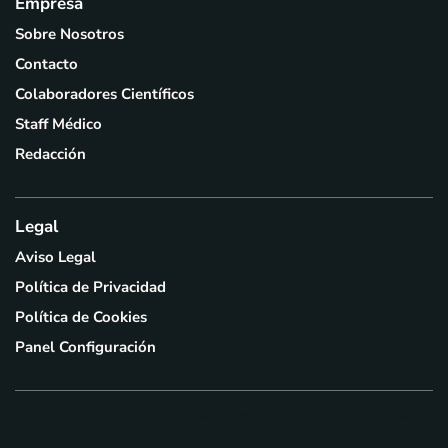
Empresa
Sobre Nosotros
Contacto
Colaboradores Científicos
Staff Médico
Redacción
Legal
Aviso Legal
Política de Privacidad
Política de Cookies
Panel Configuración
Warning
: Undefined variable $promocion in
/var/www/html/staging/actiage/releases/20260808100220/src/front/views/partials/common
on line
92