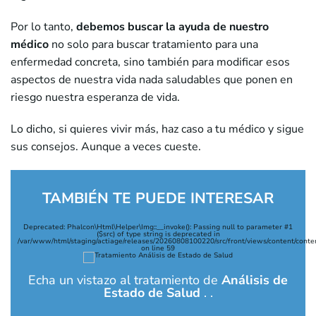
Por lo tanto,
debemos buscar la ayuda de nuestro
médico
no solo para buscar tratamiento para una
enfermedad concreta, sino también para modificar esos
aspectos de nuestra vida nada saludables que ponen en
riesgo nuestra esperanza de vida.
Lo dicho, si quieres vivir más, haz caso a tu médico y sigue
sus consejos. Aunque a veces cueste.
TAMBIÉN TE PUEDE INTERESAR
Deprecated
: Phalcon\Html\Helper\Img::__invoke(): Passing null to parameter #1
($src) of type string is deprecated in
/var/www/html/staging/actiage/releases/20260808100220/src/front/views/content/conte
on line
59
Echa un vistazo al tratamiento de
Análisis de
Estado de Salud
. .