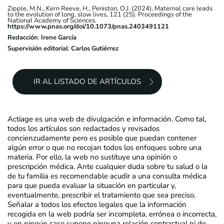
Zipple, M.N., Kern Reeve, H., Peniston, O.J. (2024). Maternal care leads
to the evolution of long, slow lives, 121 (25). Proceedings of the
National Academy of Sciences.
https://www.pnas.org/doi/10.1073/pnas.2403491121
Redacción
:
Irene García
Supervisión editorial
:
Carlos Gutiérrez
IR AL LISTADO DE ARTÍCULOS
Actiage es una web de divulgación e información. Como tal,
todos los artículos son redactados y revisados
concienzudamente pero es posible que puedan contener
algún error o que no recojan todos los enfoques sobre una
materia. Por ello, la web no sustituye una opinión o
prescripción médica. Ante cualquier duda sobre tu salud o la
de tu familia es recomendable acudir a una consulta médica
para que pueda evaluar la situación en particular y,
eventualmente, prescribir el tratamiento que sea preciso.
Señalar a todos los efectos legales que la información
recogida en la web podría ser incompleta, errónea o incorrecta,
y en ningún caso supone ninguna relación contractual ni de