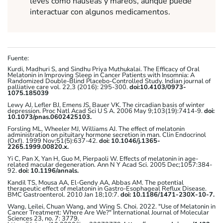
leves como náuseas y mareos, aunque puede
interactuar con algunos medicamentos.
Fuente:
Kurdi, Madhuri S, and Sindhu Priya Muthukalai. The Efficacy of Oral
Melatonin in Improving Sleep in Cancer Patients with Insomnia: A
Randomized Double-Blind Placebo-Controlled Study. Indian journal of
palliative care vol. 22,3 (2016): 295-300.
doi:10.4103/0973-
1075.185039
Lewy AJ, Lefler BJ, Emens JS, Bauer VK. The circadian basis of winter
depression. Proc Natl Acad Sci U S A. 2006 May 9;103(19):7414-9.
doi:
10.1073/pnas.0602425103.
Forsling ML, Wheeler MJ, Williams AJ. The effect of melatonin
administration on pituitary hormone secretion in man. Clin Endocrinol
(Oxf). 1999 Nov;51(5):637-42.
doi: 10.1046/j.1365-
2265.1999.00820.x.
Yi C, Pan X, Yan H, Guo M, Pierpaoli W. Effects of melatonin in age-
related macular degeneration. Ann N Y Acad Sci. 2005 Dec;1057:384-
92.
doi: 10.1196/annals.
Kandil TS, Mousa AA, El-Gendy AA, Abbas AM. The potential
therapeutic effect of melatonin in Gastro-Esophageal Reflux Disease.
BMC Gastroenterol. 2010 Jan 18;10:7.
doi: 10.1186/1471-230X-10-7.
Wang, Leilei, Chuan Wang, and Wing S. Choi. 2022. "Use of Melatonin in
Cancer Treatment: Where Are We?" International Journal of Molecular
Sciences 23, no. 7: 3779.