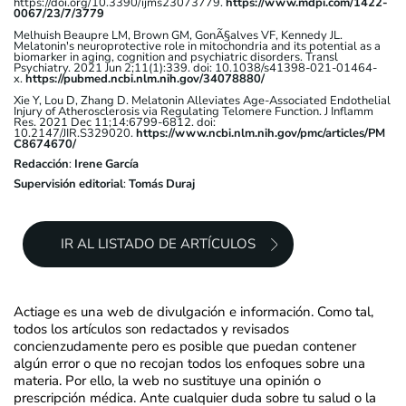
https://doi.org/10.3390/ijms23073779.
https://www.mdpi.com/1422-
0067/23/7/3779
Melhuish Beaupre LM, Brown GM, GonÃ§alves VF, Kennedy JL.
Melatonin's neuroprotective role in mitochondria and its potential as a
biomarker in aging, cognition and psychiatric disorders. Transl
Psychiatry. 2021 Jun 2;11(1):339. doi: 10.1038/s41398-021-01464-
x.
https://pubmed.ncbi.nlm.nih.gov/34078880/
Xie Y, Lou D, Zhang D. Melatonin Alleviates Age-Associated Endothelial
Injury of Atherosclerosis via Regulating Telomere Function. J Inflamm
Res. 2021 Dec 11;14:6799-6812. doi:
10.2147/JIR.S329020.
https://www.ncbi.nlm.nih.gov/pmc/articles/PM
C8674670/
Redacción
:
Irene García
Supervisión editorial
:
Tomás Duraj
IR AL LISTADO DE ARTÍCULOS
Actiage es una web de divulgación e información. Como tal,
todos los artículos son redactados y revisados
concienzudamente pero es posible que puedan contener
algún error o que no recojan todos los enfoques sobre una
materia. Por ello, la web no sustituye una opinión o
prescripción médica. Ante cualquier duda sobre tu salud o la