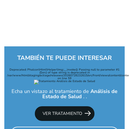
TAMBIÉN TE PUEDE INTERESAR
Deprecated
: Phalcon\Html\Helper\Img::__invoke(): Passing null to parameter #1
($src) of type string is deprecated in
/var/www/html/staging/actiage/releases/20260728232615/src/front/views/content/conte
on line
59
Echa un vistazo al tratamiento de
Análisis de
Estado de Salud
. .
VER TRATAMIENTO