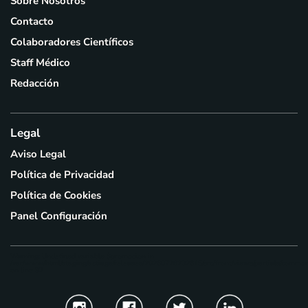
Sobre Nosotros
Contacto
Colaboradores Científicos
Staff Médico
Redacción
Legal
Aviso Legal
Política de Privacidad
Política de Cookies
Panel Configuración
Warning
: Undefined variable $promocion in
/var/www/html/staging/actiage/releases/20260728232615/src/front/views/partials/common
on line
92