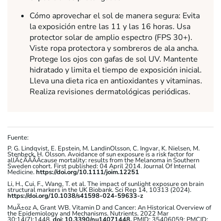
Cómo aprovechar el sol de manera segura: Evita
la exposición entre las 11 y las 16 horas. Usa
protector solar de amplio espectro (FPS 30+).
Viste ropa protectora y sombreros de ala ancha.
Protege los ojos con gafas de sol UV. Mantente
hidratado y limita el tiempo de exposición inicial.
Lleva una dieta rica en antioxidantes y vitaminas.
Realiza revisiones dermatológicas periódicas.
Fuente:
P. G. Lindqvist, E. Epstein, M. LandinOlsson, C. Ingvar, K. Nielsen, M.
Stenbeck, H. Olsson. Avoidance of sun exposure is a risk factor for
allÃ¢ÃÂÃÂcause mortality: results from the Melanoma in Southern
Sweden cohort. First published: 04 April 2014. Journal Of Internal
Medicine.
https://doi.org/10.1111/joim.12251
Li, H., Cui, F., Wang, T. et al. The impact of sunlight exposure on brain
structural markers in the UK Biobank. Sci Rep 14, 10313 (2024).
https://doi.org/10.1038/s41598-024-59633-z
MuÃ±oz A, Grant WB. Vitamin D and Cancer: An Historical Overview of
the Epidemiology and Mechanisms. Nutrients. 2022 Mar
30;14(7):1448.
doi: 10.3390/nu14071448.
PMID: 35406059; PMCID: