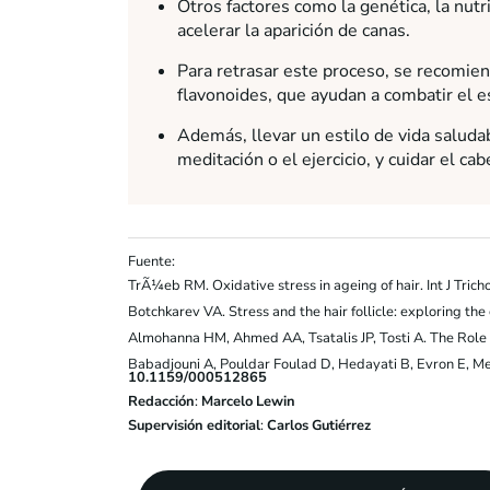
Otros factores como la genética, la nut
acelerar la aparición de canas.
Para retrasar este proceso, se recomien
flavonoides, que ayudan a combatir el es
Además, llevar un estilo de vida saluda
meditación o el ejercicio, y cuidar el c
Fuente:
TrÃ¼eb RM. Oxidative stress in ageing of hair. Int J Tric
Botchkarev VA. Stress and the hair follicle: exploring t
Almohanna HM, Ahmed AA, Tsatalis JP, Tosti A. The Role 
Babadjouni A, Pouldar Foulad D, Hedayati B, Evron E, M
10.1159/000512865
Redacción
:
Marcelo Lewin
Supervisión editorial
:
Carlos Gutiérrez