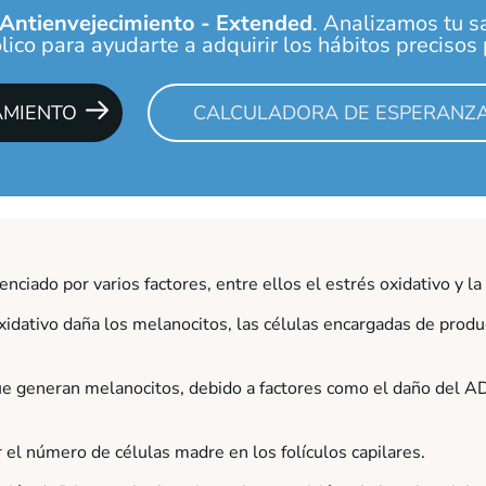
Antienvejecimiento - Extended
. Analizamos tu s
ico para ayudarte a adquirir los hábitos precisos p
AMIENTO
CALCULADORA DE ESPERANZA
enciado por varios factores, entre ellos el estrés oxidativo y la
dativo daña los melanocitos, las células encargadas de produc
ue generan melanocitos, debido a factores como el daño del A
r el número de células madre en los folículos capilares.