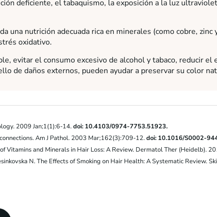
rición deficiente, el tabaquismo, la exposición a la luz ultrav
da una nutrición adecuada rica en minerales (como cobre, zinc y
trés oxidativo.
ble, evitar el consumo excesivo de alcohol y tabaco, reducir el
abello de daños externos, pueden ayudar a preservar su color natu
hology. 2009 Jan;1(1):6-14.
doi: 10.4103/0974-7753.51923.
he connections. Am J Pathol. 2003 Mar;162(3):709-12.
doi: 10.1016/S0002-94
of Vitamins and Minerals in Hair Loss: A Review. Dermatol Ther (Heidelb). 2
esinkovska N. The Effects of Smoking on Hair Health: A Systematic Review. 