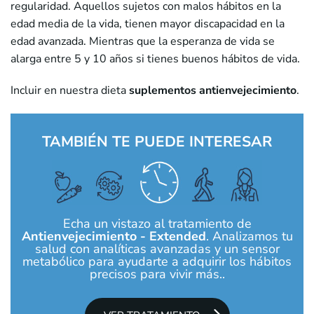
regularidad. Aquellos sujetos con malos hábitos en la
edad media de la vida, tienen mayor discapacidad en la
edad avanzada. Mientras que la esperanza de vida se
alarga entre 5 y 10 años si tienes buenos hábitos de vida.
Incluir en nuestra dieta
suplementos antienvejecimiento
.
TAMBIÉN TE PUEDE INTERESAR
Echa un vistazo al tratamiento de
Antienvejecimiento - Extended
. Analizamos tu
salud con analíticas avanzadas y un sensor
metabólico para ayudarte a adquirir los hábitos
precisos para vivir más..